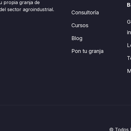
u propia granja de
B
el sector agroindustrial.
Consultoría
G
Cursos
i
Blog
L
Pon tu granja
T
M
© Todos l