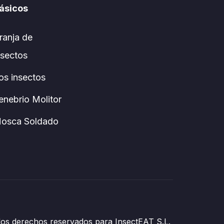
ásicos
ranja de
nsectos
os insectos
enebrio Molitor
osca Soldado
os derechos reservados para InsectEAT S.L.