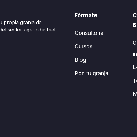
Fórmate
C
u propia granja de
B
el sector agroindustrial.
Consultoría
G
Cursos
i
Blog
L
Pon tu granja
T
M