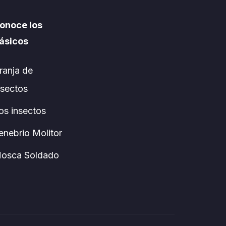
onoce los
ásicos
ranja de
nsectos
os insectos
enebrio Molitor
osca Soldado