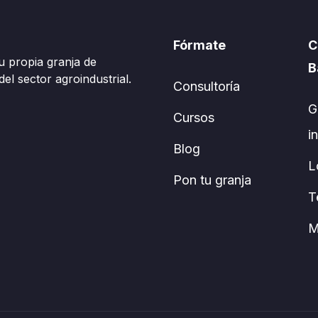
Fórmate
C
u propia granja de
B
el sector agroindustrial.
Consultoría
G
Cursos
i
Blog
L
Pon tu granja
T
M