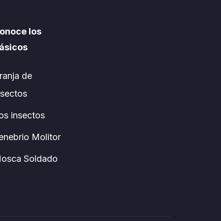
onoce los
ásicos
ranja de
nsectos
os insectos
enebrio Molitor
osca Soldado